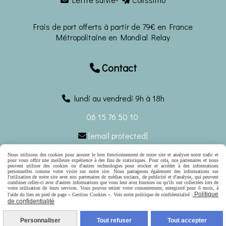
Frais de port offerts à partir de 79€ en France
Métropolitaine en Mondial Relay
Contact

lundi au vendredi 9h à 18h
06 15 76 50 10
[email protected]

Nous utilisons des cookies pour assurer le bon fonctionnement de notre site et analyser notre trafic et
Ecrivez-nous
pour vous offrir une meilleure expérience à des fins de statistiques. Pour cela, nos partenaires et nous
peuvent utiliser des cookies ou d'autres technologies pour stocker et accéder à des informations
personnelles comme votre visite sur notre site. Nous partageons également des informations sur
l'utilisation de notre site avec nos partenaires de médias sociaux, de publicité et d'analyse, qui peuvent
Autoriser
Facebook est désactivé.
combiner celles-ci avec d'autres informations que vous leur avez fournies ou qu'ils ont collectées lors de
votre utilisation de leurs services. Vous pouvez retirer votre consentement, enregistré pour 6 mois, à
Politique
l'aide du lien en pied de page « Gestion Cookies ». Voir notre politique de confidentialité :
Mentions Légales
Conditions générales de vente
de confidentialité
Politique de confidentialité
Gestion cookies
Mon
Compte
Contact
Personnaliser
Tout refuser
Tout accepter