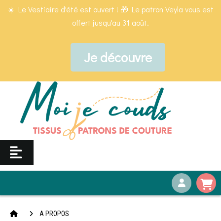
Panneau de gestion des cookies
☀️ Le Vestiaire d'été est ouvert ! 🎁 Le patron Veyla vous est
offert jusqu'au 31 août.
Je découvre
A PROPOS