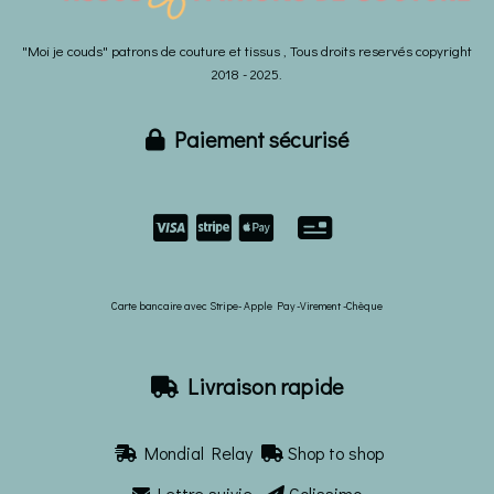
"Moi je couds" patrons de couture et tissus , Tous droits reservés copyright
2018 - 2025.
Paiement sécurisé



Carte bancaire avec Stripe- Apple Pay -Virement -Chèque
Livraison rapide

Mondial Relay
Shop to shop


Lettre suivie-
Colissimo

