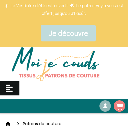
Panneau de gestion des cookies
☀️ Le Vestiaire d'été est ouvert ! 🎁 Le patron Veyla vous est
offert jusqu'au 31 août.
Je découvre
Patrons de couture