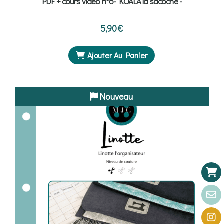
PDF + cours vidéo n°6- KOALA la sacoche -
5,90
€
Ajouter Au Panier
Nouveau