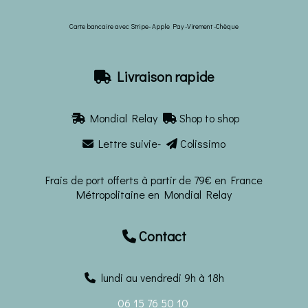
Carte bancaire avec Stripe- Apple Pay -Virement -Chèque
Livraison rapide

Mondial Relay
Shop to shop


Lettre suivie-
Colissimo


Frais de port offerts à partir de 79€ en France
Métropolitaine en Mondial Relay
Contact

lundi au vendredi 9h à 18h
06 15 76 50 10