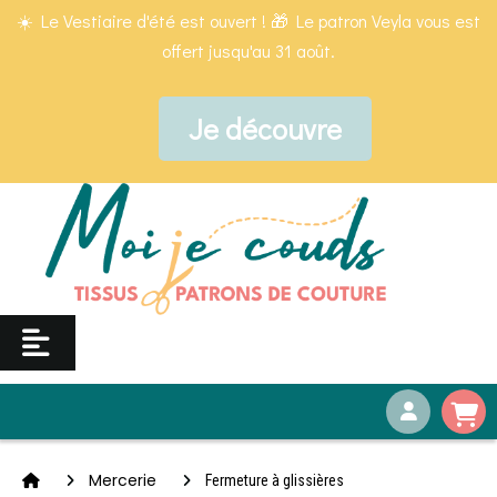
Panneau de gestion des cookies
☀️ Le Vestiaire d'été est ouvert ! 🎁 Le patron Veyla vous est
offert jusqu'au 31 août.
Je découvre
Mercerie
Fermeture à glissières