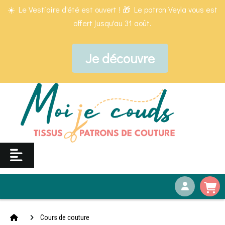
Panneau de gestion des cookies
☀️ Le Vestiaire d'été est ouvert ! 🎁 Le patron Veyla vous est
offert jusqu'au 31 août.
Je découvre
Cours de couture