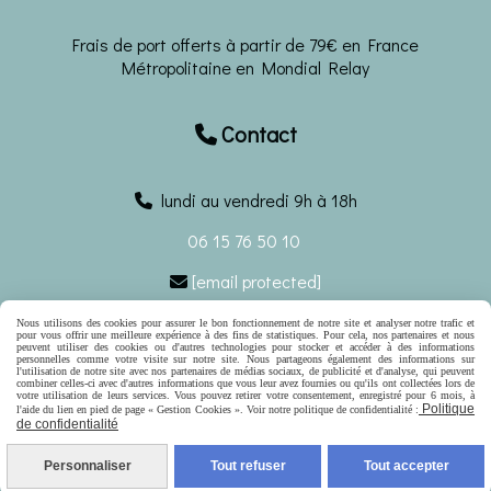
Frais de port offerts à partir de 79€ en France
Métropolitaine en Mondial Relay
Contact

lundi au vendredi 9h à 18h
06 15 76 50 10
[email protected]

Nous utilisons des cookies pour assurer le bon fonctionnement de notre site et analyser notre trafic et
Ecrivez-nous
pour vous offrir une meilleure expérience à des fins de statistiques. Pour cela, nos partenaires et nous
peuvent utiliser des cookies ou d'autres technologies pour stocker et accéder à des informations
personnelles comme votre visite sur notre site. Nous partageons également des informations sur
l'utilisation de notre site avec nos partenaires de médias sociaux, de publicité et d'analyse, qui peuvent
Autoriser
Facebook est désactivé.
combiner celles-ci avec d'autres informations que vous leur avez fournies ou qu'ils ont collectées lors de
votre utilisation de leurs services. Vous pouvez retirer votre consentement, enregistré pour 6 mois, à
Politique
l'aide du lien en pied de page « Gestion Cookies ». Voir notre politique de confidentialité :
Mentions Légales
Conditions générales de vente
de confidentialité
Politique de confidentialité
Gestion cookies
Mon
Compte
Contact
Personnaliser
Tout refuser
Tout accepter