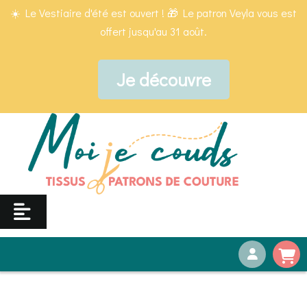
Panneau de gestion des cookies
☀️ Le Vestiaire d'été est ouvert ! 🎁 Le patron Veyla vous est
offert jusqu'au 31 août.
Je découvre