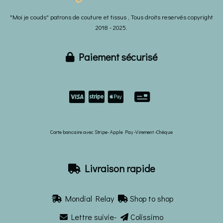
"Moi je couds" patrons de couture et tissus , Tous droits reservés copyright
2018 - 2025.
Paiement sécurisé



Carte bancaire avec Stripe- Apple Pay -Virement -Chèque
Livraison rapide

Mondial Relay
Shop to shop


Lettre suivie-
Colissimo

