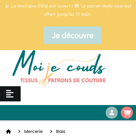
Panneau de gestion des cookies
☀️ Le Vestiaire d'été est ouvert ! 🎁 Le patron Veyla vous est
offert jusqu'au 31 août.
Je découvre
Mercerie
Biais