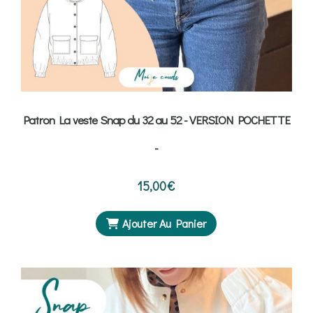
Patron La veste Snap du 32 au 52 - VERSION POCHETTE
-
15,00
€
Ajouter Au Panier