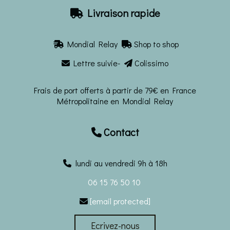
Livraison rapide

Mondial Relay
Shop to shop


Lettre suivie-
Colissimo


Frais de port offerts à partir de 79€ en France
Métropolitaine en Mondial Relay
Contact

lundi au vendredi 9h à 18h
06 15 76 50 10
[email protected]

Ecrivez-nous