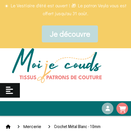
Panneau de gestion des cookies
☀️ Le Vestiaire d'été est ouvert ! 🎁 Le patron Veyla vous est
offert jusqu'au 31 août.
Je découvre
Mercerie
Crochet Métal Blanc - 10mm