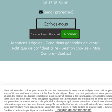
06 15 76 50 10
[email protected]

Ecrivez-nous
Autoriser
Facebook est désactivé.
Mentions Légales
Conditions générales de vente
Politique de confidentialité
Gestion cookies
Mon
Compte
Contact
Nous utilisons des cookies pour assurer le bon fonctionnement de notre site et analyser notre trafic et pou
vous offrir une meilleure expérience à des fins de statistiques. Pour cela, nos partenaires et nous peuven
utiliser des cookies ou d'autres technologies pour stocker et accéder à des informations personnelles comm
votre visite sur notre site. Nous partageons également des informations sur l'utilisation de notre site ave
nos partenaires de médias sociaux, de publicité et d'analyse, qui peuvent combiner celles-ci avec d'autre
informations que vous leur avez fournies ou qu'ils ont collectées lors de votre utilisation de leurs services
Vous pouvez retirer votre consentement, enregistré pour 6 mois, à l'aide du lien en pied de page « Gestio
Politique de confidentialité
Cookies ». Voir notre politique de confidentialité :