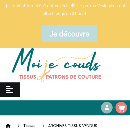
Panneau de gestion des cookies
☀️ Le Vestiaire d'été est ouvert ! 🎁 Le patron Veyla vous est
offert jusqu'au 31 août.
Je découvre
Tissus
ARCHIVES TISSUS VENDUS