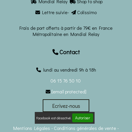
Mondial Relay
Shop to shop


Lettre suivie-
Colissimo


Frais de port offerts à partir de 79€ en France
Métropolitaine en Mondial Relay
Contact

lundi au vendredi 9h à 18h
06 15 76 50 10
[email protected]

Ecrivez-nous
Autoriser
Facebook est désactivé.
Mentions Légales
Conditions générales de vente