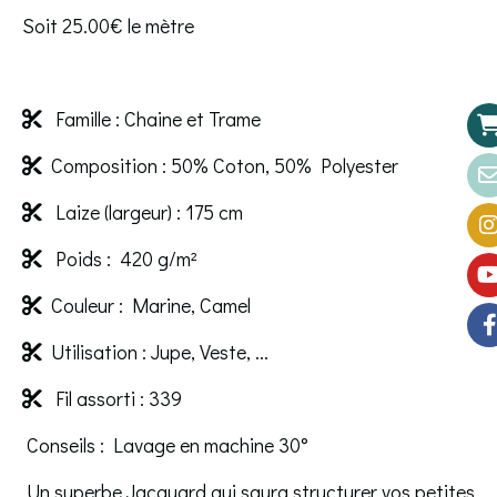
Soit 25.00€ le mètre
Famille : Chaine et Trame

Composition : 50% Coton, 50% Polyester

Laize (largeur) : 175 cm

Poids : 420 g/m²

Couleur : Marine, Camel

Utilisation : Jupe, Veste, ...

Fil assorti : 339

Conseils : Lavage en machine 30°
Un superbe Jacquard qui saura structurer vos petites