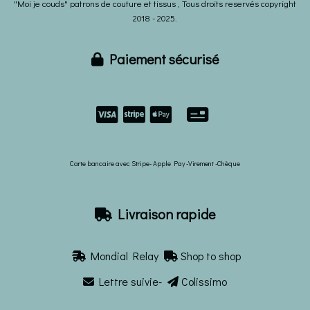
"Moi je couds" patrons de couture et tissus , Tous droits reservés copyright
2018 - 2025.
Paiement sécurisé



Carte bancaire avec Stripe- Apple Pay -Virement -Chèque
Livraison rapide

Mondial Relay
Shop to shop


Lettre suivie-
Colissimo

