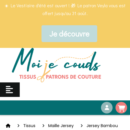
Panneau de gestion des cookies
☀️ Le Vestiaire d'été est ouvert ! 🎁 Le patron Veyla vous est
offert jusqu'au 31 août.
Je découvre
Tissus
Maille Jersey
Jersey Bambou