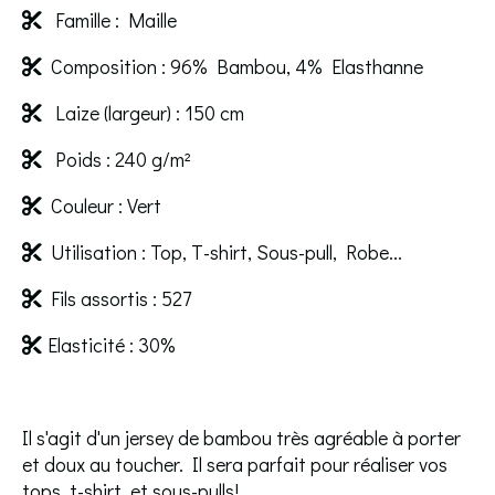
Famille : Maille

Composition : 96% Bambou, 4% Elasthanne

Laize (largeur) : 150 cm

Poids : 240 g/m²

Couleur : Vert

Utilisation : Top, T-shirt, Sous-pull, Robe...

Fils assortis : 527

Elasticité : 30%

Il s'agit d'un jersey de bambou très agréable à porter
et doux au toucher. Il sera parfait pour réaliser vos
tops, t-shirt, et sous-pulls!