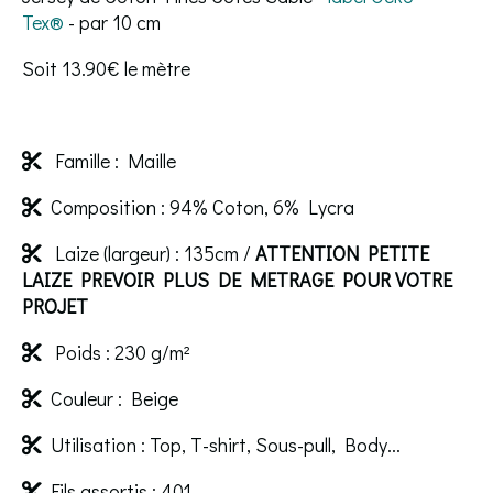
Tex®️
- par 10 cm
Soit 13.90€ le mètre
Famille : Maille

Composition : 94% Coton, 6% Lycra

Laize (largeur) : 135cm /
ATTENTION PETITE

LAIZE PREVOIR PLUS DE METRAGE POUR VOTRE
PROJET
Poids : 230 g/m²

Couleur : Beige

Utilisation : Top, T-shirt, Sous-pull, Body...

Fils assortis : 401
