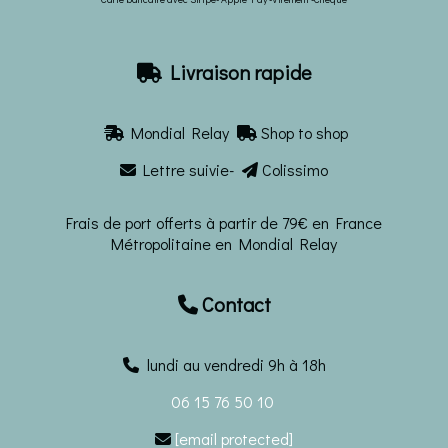
Livraison rapide

Mondial Relay
Shop to shop


Lettre suivie-
Colissimo


Frais de port offerts à partir de 79€ en France
Métropolitaine en Mondial Relay
Contact

lundi au vendredi 9h à 18h
06 15 76 50 10
[email protected]
