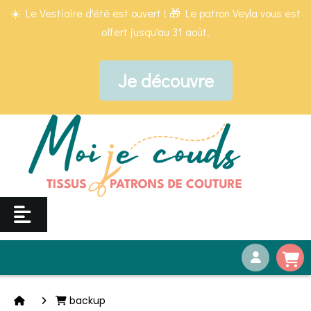
Panneau de gestion des cookies
☀️ Le Vestiaire d'été est ouvert ! 🎁 Le patron Veyla vous est
offert jusqu'au 31 août.
Je découvre
backup