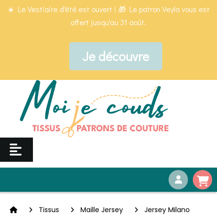
Panneau de gestion des cookies
☀️ Le Vestiaire d'été est ouvert ! 🎁 Le patron Veyla vous est
offert jusqu'au 31 août.
Je découvre
Tissus
Maille Jersey
Jersey Milano