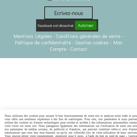
Ecrivez-nous
Autoriser
Facebook est désactivé.
Mentions Légales
Conditions générales de vente
Politique de confidentialité
Gestion cookies
Mon
Compte
Contact
Nous utilisons des cookies pour assurer le bon fonctionnement de notre site et analyser notre trafic et pou
vous offrir une meilleure expérience à des fins de statistiques. Pour cela, nos partenaires et nous peuven
utiliser des cookies ou d'autres technologies pour stocker et accéder à des informations personnelles comm
votre visite sur notre site. Nous partageons également des informations sur l'utilisation de notre site ave
nos partenaires de médias sociaux, de publicité et d'analyse, qui peuvent combiner celles-ci avec d'autre
informations que vous leur avez fournies ou qu'ils ont collectées lors de votre utilisation de leurs services
Vous pouvez retirer votre consentement, enregistré pour 6 mois, à l'aide du lien en pied de page « Gestio