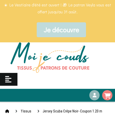
Panneau de gestion des cookies
☀️ Le Vestiaire d'été est ouvert ! 🎁 Le patron Veyla vous est
offert jusqu'au 31 août.
Je découvre
Tissus
Jersey Scuba Crêpe Noir- Coupon 1.20 m