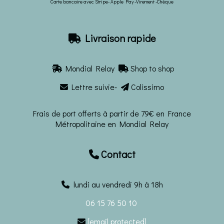
Carte bancaire avec Stripe- Apple Pay -Virement -Chèque
Livraison rapide

Mondial Relay
Shop to shop


Lettre suivie-
Colissimo


Frais de port offerts à partir de 79€ en France
Métropolitaine en Mondial Relay
Contact

lundi au vendredi 9h à 18h
06 15 76 50 10
[email protected]
