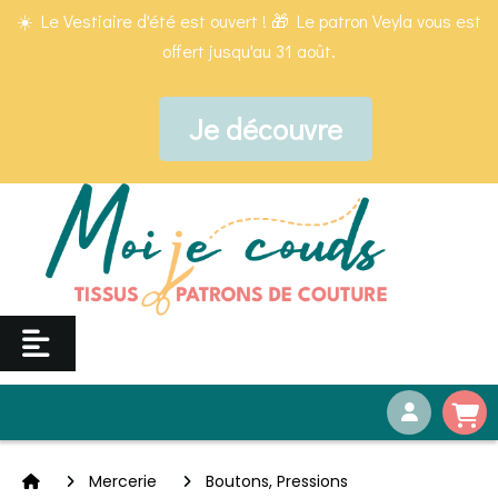
Panneau de gestion des cookies
☀️ Le Vestiaire d'été est ouvert ! 🎁 Le patron Veyla vous est
offert jusqu'au 31 août.
Je découvre
Mercerie
Boutons, Pressions