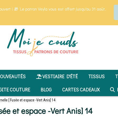
ouvert ! 🎁 Le patron Veyla vous est offert jusqu'au 31 août.
OUVEAUTÉS
VESTIAIRE D'ÉTÉ
TISSUS
T
GITE COUTURE
BLOG
CARTES CADEAUX
R
rnelle [ Fusée et espace -Vert Anis] 14
sée et espace -Vert Anis] 14