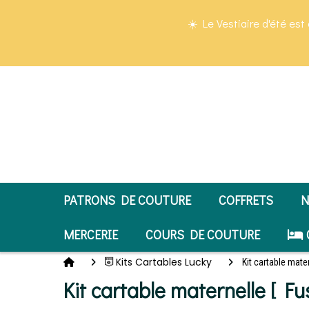
Panneau de gestion des cookies
☀️ Le Vestiaire d'été est 
PATRONS DE COUTURE
COFFRETS
N
MERCERIE
COURS DE COUTURE
Kits Cartables Lucky
Kit cartable mate
Kit cartable maternelle [ Fu