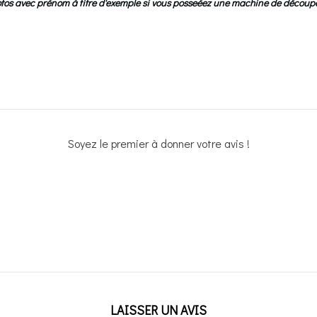
photos avec prénom à titre d'exemple si vous posseéez une machine de décou
Soyez le premier à donner votre avis !
LAISSER UN AVIS