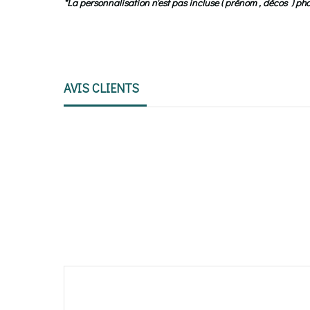
*La personnalisation n'est pas incluse ( prénom , décos ) 
AVIS CLIENTS