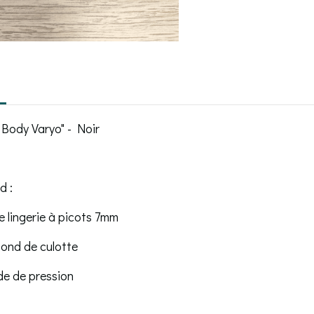
 Body Varyo" - Noir
d :
e lingerie à picots 7mm
fond de culotte
de de pression