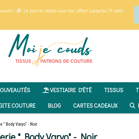
ouvert ! 🎁 Le patron Veyla vous est offert jusqu'au 31 août.
OUVEAUTÉS
VESTIAIRE D'ÉTÉ
TISSUS
T
GITE COUTURE
BLOG
CARTES CADEAUX
R
ie " Body Varyo" - Noir
erie " Body Varyo" - Noir