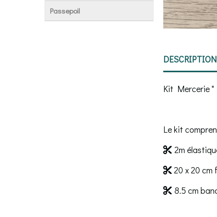
Passepoil
DESCRIPTION
Kit Mercerie "
Le kit compren
2m élastiqu

20 x 20 cm 

8.5 cm ban
