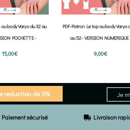
 ou body Varyo du 32 au
PDF-Patron Le top ou body Varyo 
RSION POCHETTE -
au 52 - VERSION NUMERIQUE 
15,00
€
9,00
€
de reduction de 5%
Je m'
Paiement sécurisé
Livraison rapi
