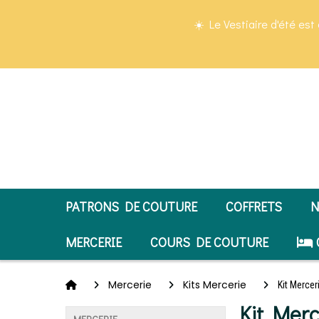
Panneau de gestion des cookies
☀️ Le Vestiaire d'été est 
PATRONS DE COUTURE
COFFRETS
N
MERCERIE
COURS DE COUTURE
Mercerie
Kits Mercerie
Kit Mercer
Kit Merc