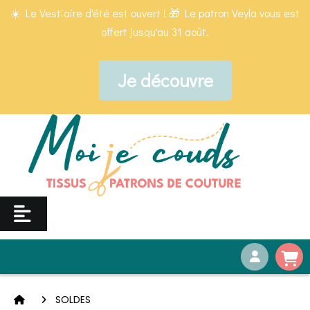
Panneau de gestion des cookies
☀️ Le Vestiaire d'été est ouvert ! 🎁 Le patron Veyla vous est
offert jusqu'au 31 août.
Je découvre
SOLDES