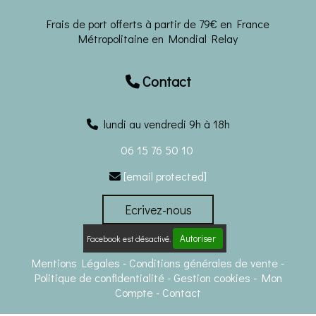
Frais de port offerts à partir de 79€ en France
Métropolitaine en Mondial Relay
Contact

lundi au vendredi 9h à 18h
06 15 76 50 10
[email protected]

Ecrivez-nous
Autoriser
Facebook est désactivé.
Mentions Légales
Conditions générales de vente
Politique de confidentialité
Gestion cookies
Mon
Compte
Contact