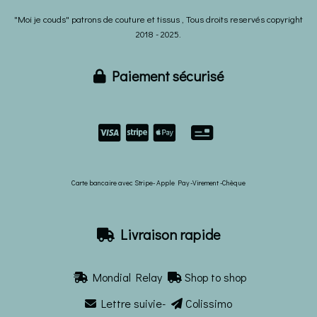
"Moi je couds" patrons de couture et tissus , Tous droits reservés copyright
2018 - 2025.
Paiement sécurisé



Carte bancaire avec Stripe- Apple Pay -Virement -Chèque
Livraison rapide

Mondial Relay
Shop to shop


Lettre suivie-
Colissimo

