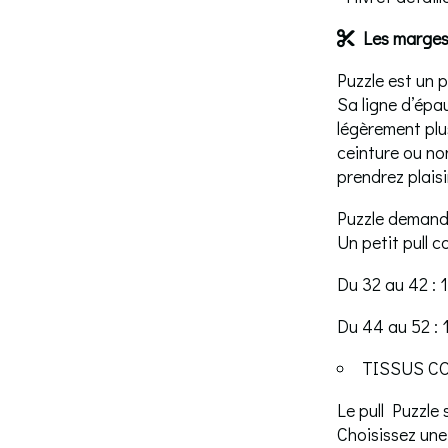
Les marges 

Puzzle est un p
Sa ligne d’épa
légèrement plu
ceinture ou no
prendrez plais
Puzzle demande
Un petit pull 
Du 32 au 42 : 
Du 44 au 52 : 
TISSUS CO
Le pull Puzzle 
Choisissez une 