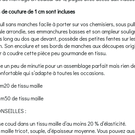
de couture de 1 cm sont incluses
ull sans manches facile à porter sur vos chemisiers, sous pulls,
ule arrondie, ses emmanchures basses et son ampleur souligne
s long au dos que devant, possède des petites fentes sur les
n. Son encolure et ses bords de manches aux découpes origin
ir à coudre cette pièce peu gourmande en tissu.
 un peu de minutie pour un assemblage parfait mais rien de 
confortable qui s’adapte à toutes les occasions.
1m20 de tissu maille
1m50 de tissu maille
NSEILLES :
se coud dans un tissu maille d’au moins 20 % d’élasticité.
maille tricot, souple, d’épaisseur moyenne. Vous pouvez aussi