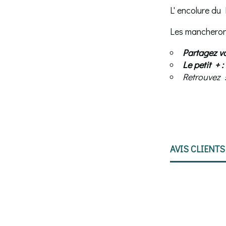
L' encolure du
Les mancherons
Partagez v
Le petit + 
Retrouvez s
AVIS CLIENTS