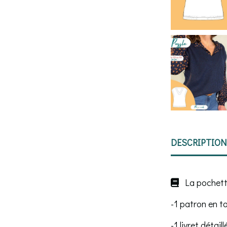
DESCRIPTION
La pochette

-1 patron en ta
-1 livret déta