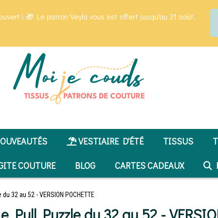
ouvert ! 🎁 Le patron Veyla vous est offert jusqu'au 31 août.
OUVEAUTÉS
VESTIAIRE D'ÉTÉ
TISSUS
T
GITE COUTURE
BLOG
CARTES CADEAUX
R
le du 32 au 52 - VERSION POCHETTE
Le Pull Puzzle du 32 au 52 - VERS