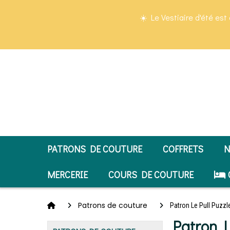
Panneau de gestion des cookies
☀️ Le Vestiaire d'été est 
PATRONS DE COUTURE
COFFRETS
N
MERCERIE
COURS DE COUTURE
Patrons de couture
Patron Le Pull Puzz
Patron 