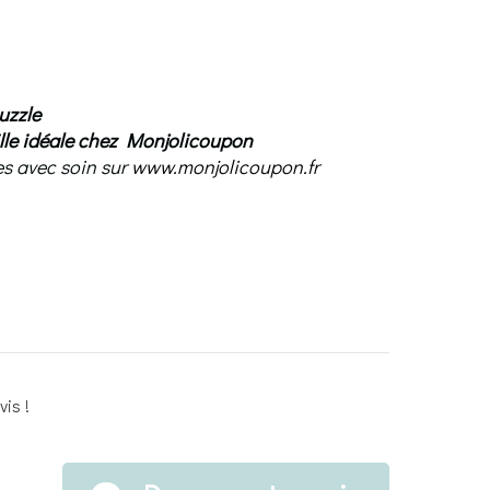
uzzle
lle idéale chez Monjolicoupon
es avec soin sur
www.monjolicoupon.fr
is !