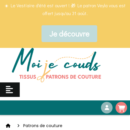
Panneau de gestion des cookies
☀️ Le Vestiaire d'été est ouvert ! 🎁 Le patron Veyla vous est
offert jusqu'au 31 août.
Je découvre
Patrons de couture