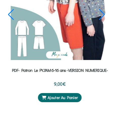
IQUE-
PDF- Patron Le PYJ'AM 6-16 ans -VERSION NUMERIQUE-
9,00
€
Ajouter Au Panier