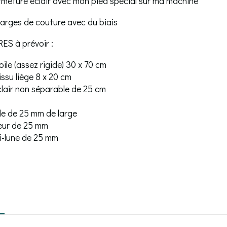
rmeture éclair avec mon pied spécial sur ma machine
arges de couture avec du biais
S à prévoir :
ile (assez rigide) 30 x 70 cm
issu liège 8 x 20 cm
clair non séparable de 25 cm
le de 25 mm de large
eur de 25 mm
i-lune de 25 mm