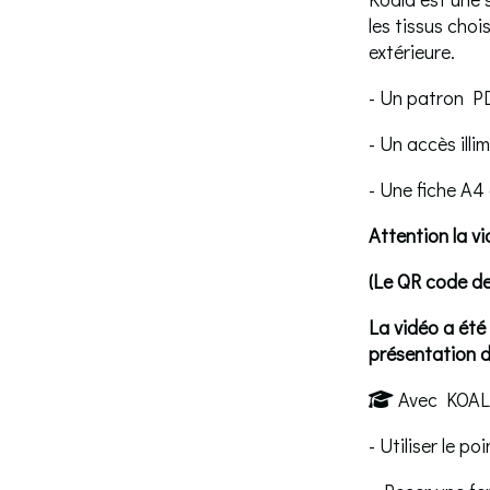
les tissus choi
extérieure.
- Un patron P
- Un accès ill
- Une fiche A4
Attention la v
(Le QR code de 
La vidéo a été 
présentation 
Avec KOALA

- Utiliser le po