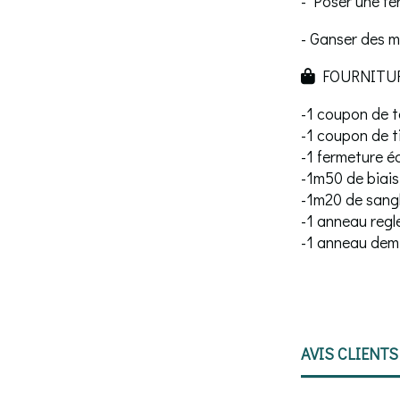
- Poser une fe
- Ganser des m
FOURNITURE

-1 coupon de to
-1 coupon de t
-1 fermeture é
-1m50 de biais
-1m20 de sang
-1 anneau regl
-1 anneau dem
AVIS CLIENTS