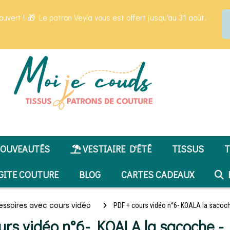
ouvert ! 🎁 Le patron Veyla vous est offert jusqu'au 31 août.
OUVEAUTÉS
VESTIAIRE D'ÉTÉ
TISSUS
T
GITE COUTURE
BLOG
CARTES CADEAUX
R
essoires avec cours vidéo
PDF + cours vidéo n°6- KOALA la sacoc
urs vidéo n°6- KOALA la sacoche -