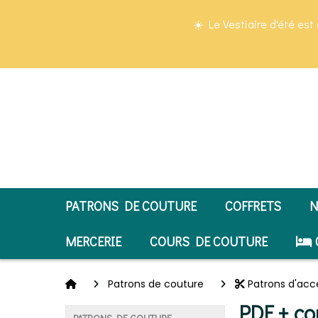
Panneau de gestion des cookies
☀️ Le Vestiaire d'été est 
PATRONS DE COUTURE
COFFRETS
N
MERCERIE
COURS DE COUTURE
Patrons de couture
Patrons d'acc
PDF + co