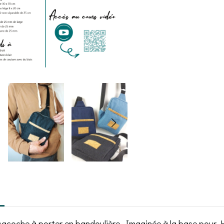
sacoche à porter en bandoulière. Imaginée à la base pour H