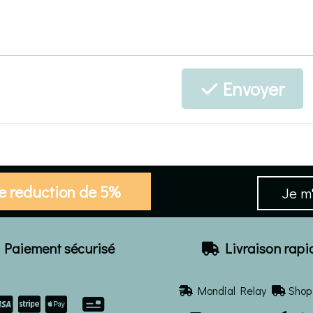
Envoyer
de reduction de 5%
Je m'
Paiement sécurisé
Livraison rapi

Mondial Relay
Shop 



