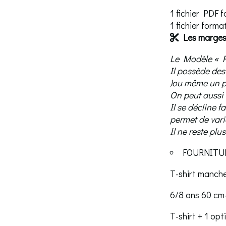
1 fichier PDF 
1 fichier form
Les marges 

Le Modèle « Rê
Il possède des
)ou même un p
On peut aussi 
Il se décline 
permet de varie
Il ne reste plus
FOURNITURES
T-shirt manch
6/8 ans 60 cm
T-shirt + 1 opt