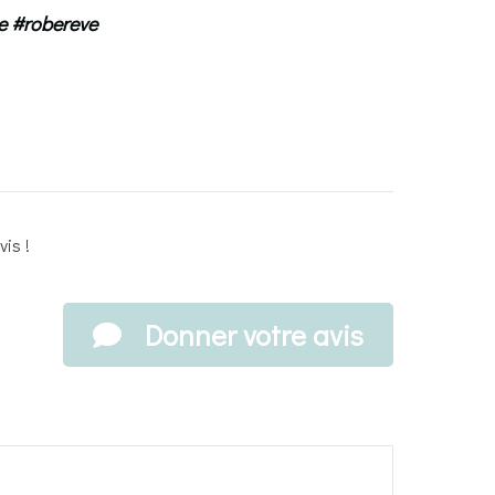
ve #robereve
is !
Donner votre avis