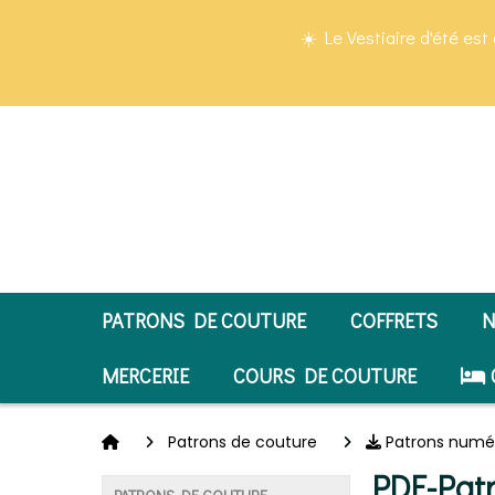
Panneau de gestion des cookies
☀️ Le Vestiaire d'été est 
PATRONS DE COUTURE
COFFRETS
N
MERCERIE
COURS DE COUTURE
Patrons de couture
Patrons numé
PDF-Patr