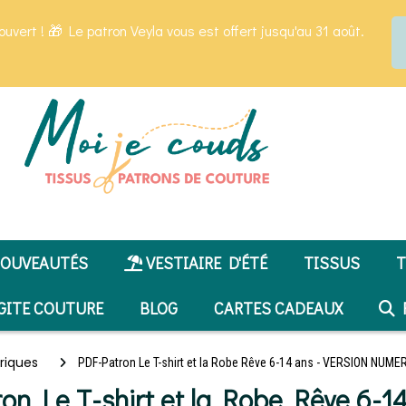
ouvert ! 🎁 Le patron Veyla vous est offert jusqu'au 31 août.
OUVEAUTÉS
VESTIAIRE D'ÉTÉ
TISSUS
T
GITE COUTURE
BLOG
CARTES CADEAUX
R
riques
PDF-Patron Le T-shirt et la Robe Rêve 6-14 ans - VERSION NUM
on Le T-shirt et la Robe Rêve 6-1