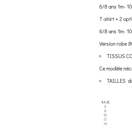
6/8 ans 1m- 1
T-shirt + 2 op
6/8 ans 1m- 1
Version robe 8
TISSUS CO
Ce modèle néces
TAILLES du