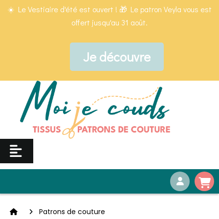
Panneau de gestion des cookies
☀️ Le Vestiaire d'été est ouvert ! 🎁 Le patron Veyla vous est
offert jusqu'au 31 août.
Je découvre
Patrons de couture