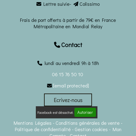
Lettre suivie-
Colissimo


Frais de port offerts à partir de 79€ en France
Métropolitaine en Mondial Relay
Contact

lundi au vendredi 9h à 18h
06 15 76 50 10
[email protected]

Ecrivez-nous
Autoriser
Facebook est désactivé.
Mentions Légales
Conditions générales de vente
Politique de confidentialité
Gestion cookies
Mon
Compte
Contact