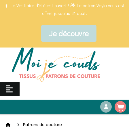
Panneau de gestion des cookies
☀️ Le Vestiaire d'été est ouvert ! 🎁 Le patron Veyla vous est
offert jusqu'au 31 août.
Je découvre
Patrons de couture