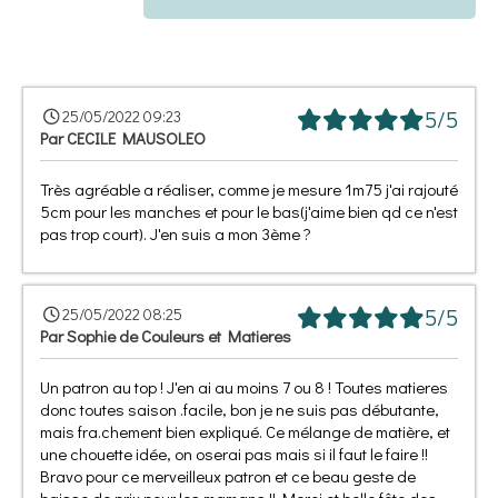
5/5
25/05/2022 09:23
Par
CECILE MAUSOLEO
Très agréable a réaliser, comme je mesure 1m75 j'ai rajouté
5cm pour les manches et pour le bas(j'aime bien qd ce n'est
pas trop court). J'en suis a mon 3ème ?
5/5
25/05/2022 08:25
Par
Sophie de Couleurs et Matieres
Un patron au top ! J'en ai au moins 7 ou 8 ! Toutes matieres
donc toutes saison .facile, bon je ne suis pas débutante,
mais fra.chement bien expliqué. Ce mélange de matière, et
une chouette idée, on oserai pas mais si il faut le faire !!
Bravo pour ce merveilleux patron et ce beau geste de
baisse de prix pour les mamans !! Merci et belle fête des