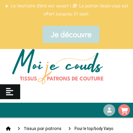
Panneau de gestion des cookies
☀️ Le Vestiaire d'été est ouvert ! 🎁 Le patron Veyla vous est
offert jusqu'au 31 août.
Je découvre
Tissus par patrons
Pour le top/body Varyo