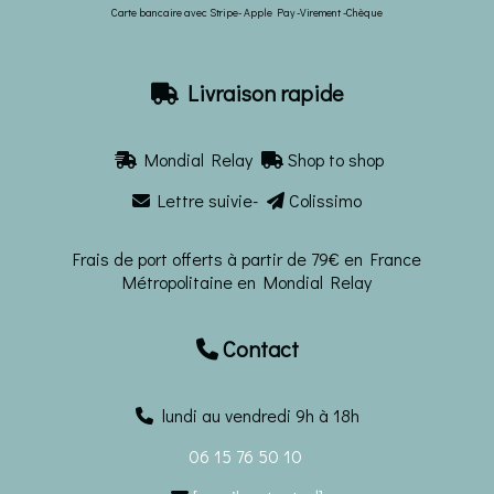
Carte bancaire avec Stripe- Apple Pay -Virement -Chèque
Livraison rapide

Mondial Relay
Shop to shop


Lettre suivie-
Colissimo


Frais de port offerts à partir de 79€ en France
Métropolitaine en Mondial Relay
Contact

lundi au vendredi 9h à 18h
06 15 76 50 10