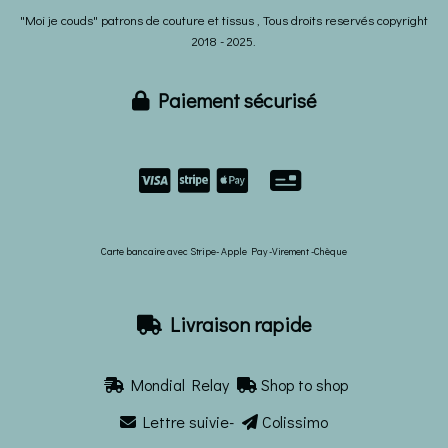
"Moi je couds" patrons de couture et tissus , Tous droits reservés copyright
2018 - 2025.
Paiement sécurisé



Carte bancaire avec Stripe- Apple Pay -Virement -Chèque
Livraison rapide

Mondial Relay
Shop to shop


Lettre suivie-
Colissimo

