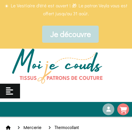
Panneau de gestion des cookies
☀️ Le Vestiaire d'été est ouvert ! 🎁 Le patron Veyla vous est
offert jusqu'au 31 août.
Je découvre
Mercerie
Thermocollant