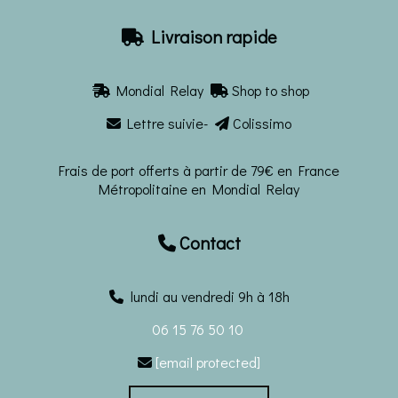
Livraison rapide

Mondial Relay
Shop to shop


Lettre suivie-
Colissimo


Frais de port offerts à partir de 79€ en France
Métropolitaine en Mondial Relay
Contact

lundi au vendredi 9h à 18h
06 15 76 50 10
[email protected]
