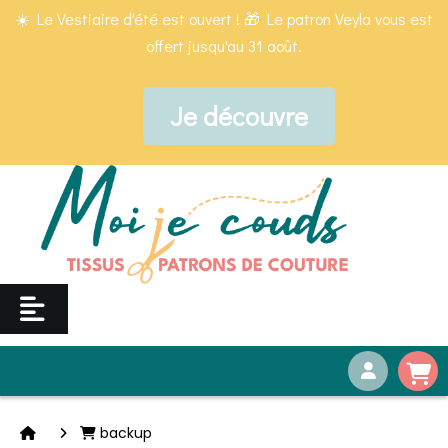
Panneau de gestion des cookies
☀️ Le Vestiaire d'été est ouvert ! 🎁 Le patron Veyla vous est
offert jusqu'au 31 août.
Je découvre
backup