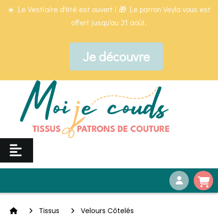
Panneau de gestion des cookies
☀️ Le Vestiaire d'été est ouvert ! 🎁 Le patron Veyla vous est
offert jusqu'au 31 août.
Je découvre
Tissus
Velours Côtelés