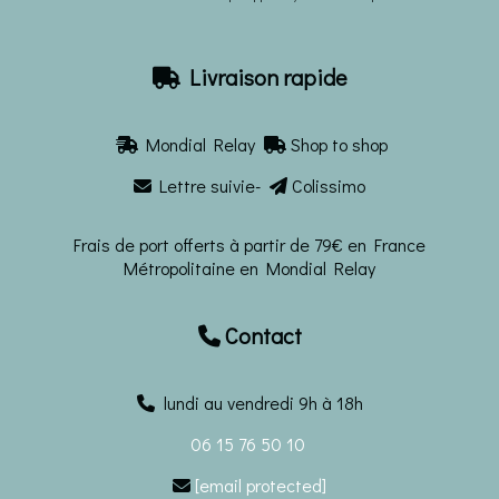
Livraison rapide

Mondial Relay
Shop to shop


Lettre suivie-
Colissimo


Frais de port offerts à partir de 79€ en France
Métropolitaine en Mondial Relay
Contact

lundi au vendredi 9h à 18h
06 15 76 50 10
[email protected]
