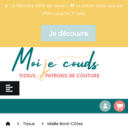
Panneau de gestion des cookies
☀️ Le Vestiaire d'été est ouvert ! 🎁 Le patron Veyla vous est
offert jusqu'au 31 août.
Je découvre
Tissus
Maille Bord-Côtes