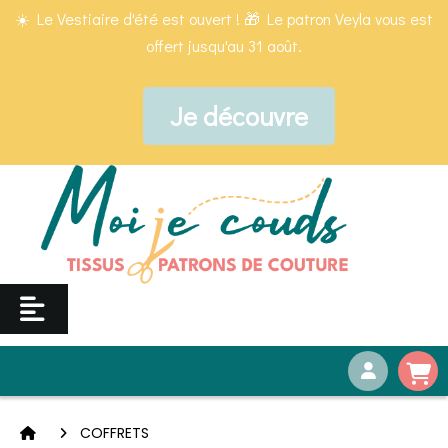
Panneau de gestion des cookies
☀️ Le Vestiaire d'été est ouvert ! 🎁 Le patron Veyla vous est
offert jusqu'au 31 août.
Je découvre
COFFRETS