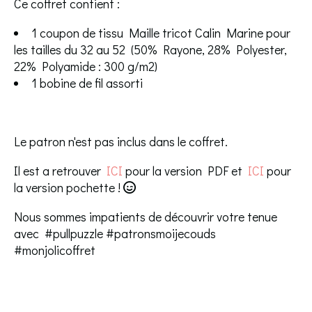
Ce coffret contient :
1 coupon de tissu Maille tricot Calin Marine pour
les tailles du 32 au 52 (50% Rayone, 28% Polyester,
22% Polyamide : 300 g/m2)
1 bobine de fil assorti
Le patron n'est pas inclus dans le coffret.
Il est a retrouver
ICI
pour la version PDF et
ICI
pour
la version pochette !

Nous sommes impatients de découvrir votre tenue
avec #pullpuzzle #patronsmoijecouds
#monjolicoffret