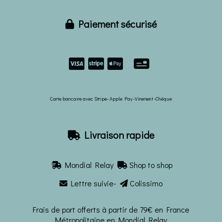
Paiement sécurisé



Carte bancaire avec Stripe- Apple Pay -Virement -Chèque
Livraison rapide

Mondial Relay
Shop to shop


Lettre suivie-
Colissimo


Frais de port offerts à partir de 79€ en France
Métropolitaine en Mondial Relay